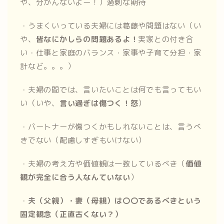
や、分かんないよー！）過剰な期待
・うまくいっている夫婦には葛藤や問題はない（い
や、
皆なにかしらの問題あるよ！
実家との付き合
い・仕事と家庭のバランス・家事や子育て分担・家
計など。。。）
・夫婦の間では、言いたいことは何でも言ってもい
い（いや、
言い過ぎは傷つく！怒
）
・パートナーが傷つくかもしれないことは、言うべ
きでない（配慮しすぎもいけない）
・夫婦の考え方や価値観は一致しているべき（
価値
観が完全に合う人なんていない
）
・
夫（父親）・妻（母親）は〇〇であるべきという
固定観念（正直古くない？）