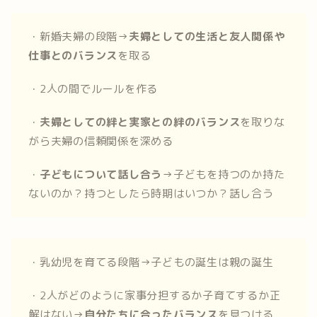
・新婚夫婦の段階→
夫婦としての生活と友人関係や
仕事とのバランス
を取る
・2人の間でルールを作る
・
夫婦としての絆と実家との絆のバランス
を取りな
がら夫婦の信頼関係を深める
・
子どもについて話し合う
→子どもを持つのか持た
ないのか？持つとしたら時期はいつか？話し合う
・乳幼児を育てる段階→子どもの誕生は親の誕生
・2人がどのように家事分担するか子育てするか正
解はない→
自分たちに合ったバランス
を見つける