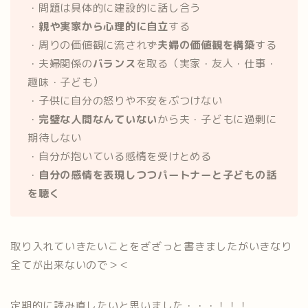
・問題は具体的に建設的に話し合う
・
親や実家から心理的に自立
する
・周りの価値観に流されず
夫婦の価値観を構築
する
・夫婦関係の
バランス
を取る（実家・友人・仕事・
趣味・子ども）
・子供に自分の怒りや不安をぶつけない
・
完璧な人間なんていない
から夫・子どもに過剰に
期待しない
・自分が抱いている感情を受けとめる
・
自分の感情を表現しつつパートナーと子どもの話
を聴く
取り入れていきたいことをざざっと書きましたがいきなり
全てが出来ないので＞＜
定期的に読み直したいと思いました・・・！！！