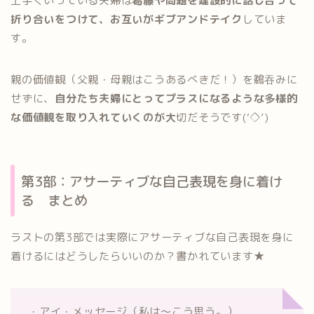
上手くいっている夫婦は
葛藤や問題を建設的に話し合って
折り合いをつけて、お互いがギブアンドテイク
していま
す。
親の価値観（父親・母親はこうあるべきだ！）を鵜吞みに
せずに、
自分たち夫婦にとってプラスになるような多様的
な価値観を取り入れていくのが大
切だそうです(‘◇’)
第3部：アサーティブな自己表現を身に着け
る まとめ
ラストの第3部では実際にアサーティブな自己表現を身に
着けるにはどうしたらいいのか？書かれています★
・アイ・メッセージ（私は～こう思う。）