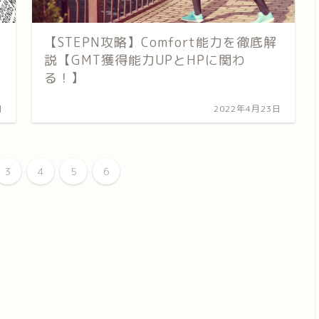
【STEPN攻略】Comfort能力を徹底解
説【GMT獲得能力UPとHPに関わ
る！】
日
2022年4月23日
3
4
5
6