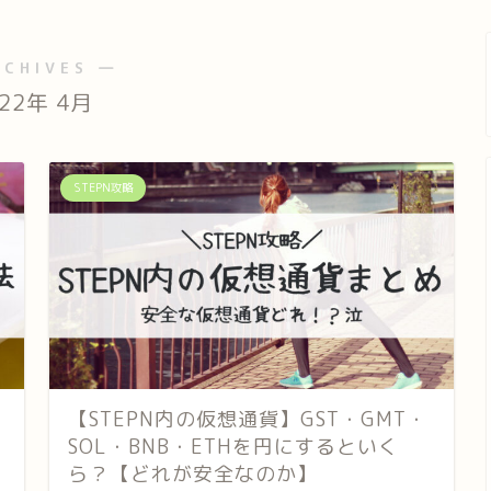
RCHIVES ―
022年 4月
STEPN攻略
【STEPN内の仮想通貨】GST・GMT・
SOL・BNB・ETHを円にするといく
ら？【どれが安全なのか】