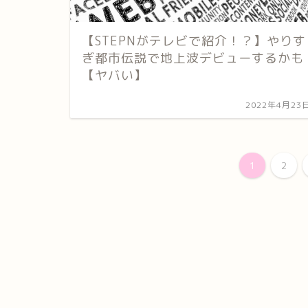
【STEPNがテレビで紹介！？】やりす
ぎ都市伝説で地上波デビューするかも
【ヤバい】
2022年4月23
1
2