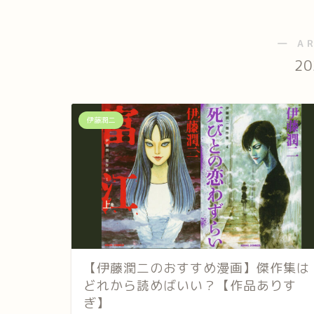
― A
2
伊藤潤二
【伊藤潤二のおすすめ漫画】傑作集は
どれから読めばいい？【作品ありす
ぎ】