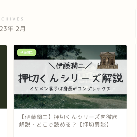
RCHIVES ―
023年 2月
伊藤潤二
【伊藤潤二】押切くんシリーズを徹底
解説・どこで読める？【押切異談】