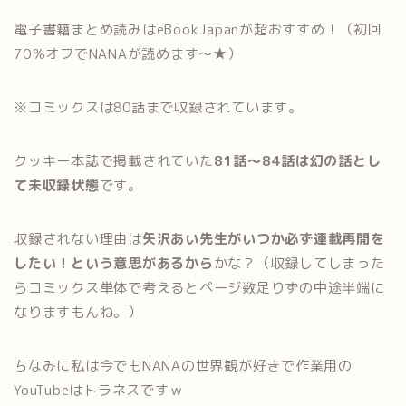
電子書籍まとめ読みはeBookJapanが超おすすめ！（初回
70％オフでNANAが読めます〜★）
※コミックスは80話まで収録されています。
クッキー本誌で掲載されていた
81話〜84話は幻の話とし
て未収録状態
です。
収録されない理由は
矢沢あい先生がいつか必ず連載再開を
したい！という意思があるから
かな？（収録してしまった
らコミックス単体で考えるとページ数足りずの中途半端に
なりますもんね。）
ちなみに私は今でもNANAの世界観が好きで作業用の
YouTubeはトラネスですｗ