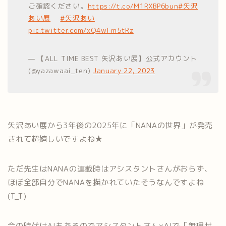
ご確認ください。
https://t.co/M1RXBP6bun
#矢沢
あい展
#矢沢あい
pic.twitter.com/xQ4wFm5tRz
— 【ALL TIME BEST 矢沢あい展】公式アカウント
(@yazawaai_ten)
January 22, 2023
矢沢あい展から3年後の2025年に「NANAの世界」が発売
されて超嬉しいですよね★
ただ先生はNANAの連載時はアシスタントさんがおらず、
ほぼ全部自分でNANAを描かれていたそうなんですよね
(T_T)
今の時代はAIもあるのでアシスタントさん×AIで「無理せ