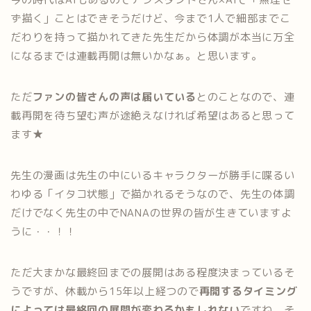
ず描く」ことはできそうだけど、今まで1人で細部までこ
だわりを持って描かれてきた先生だから体調が本当に万全
になるまでは連載再開は無いかなぁ。と思います。
ただ
ファンの皆さんの声は届いている
とのことなので、連
載再開を待ち望む声が途絶えなければ希望はあると思って
ます★
先生の漫画は先生の中にいるキャラクターが勝手に喋るい
わゆる「イタコ状態」で描かれるそうなので、先生の体調
だけでなく先生の中でNANAの世界の皆が生きていますよ
うに・・！！
ただ大まかな最終回までの展開はある程度決まっているそ
うですが、休載から15年以上経つので
再開するタイミング
によっては最終回の展開が変わるかもしれない
ですね。そ