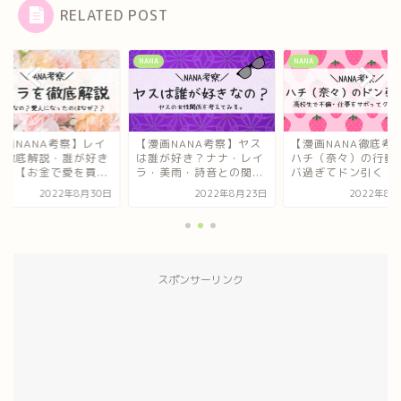
RELATED POST
NANA
NANA
NANA
察】レイ
【漫画NANA考察】ヤス
【漫画NANA徹底考察】
【漫
誰が好き
は誰が好き？ナナ・レイ
ハチ（奈々）の行動がヤ
ラを
買...
ラ・美雨・詩音との関...
バ過ぎてドン引く【高...
なの
年8月30日
2022年8月23日
2022年8月13日
スポンサーリンク