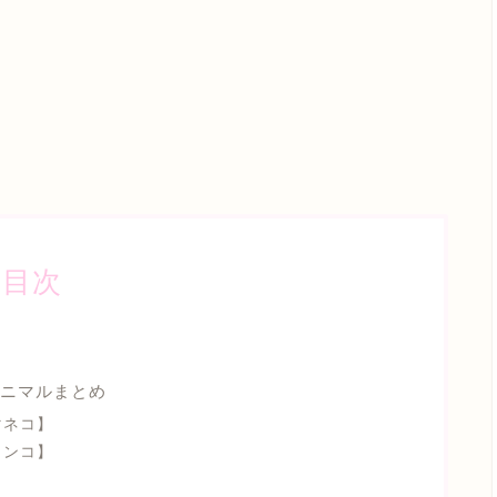
目次
ニマルまとめ
マネコ】
インコ】