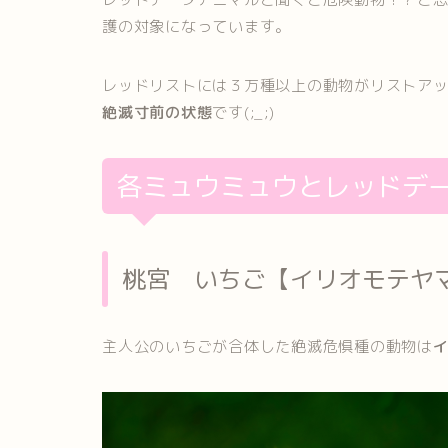
護の対象になっています。
レッドリストには３万種以上の動物がリストア
絶滅寸前の状態
です(;_;)
各ミュウミュウとレッドデ
桃宮 いちご【イリオモテヤ
主人公のいちごが合体した絶滅危惧種の動物は