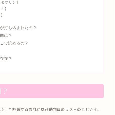
ンタマリン】
カミ】
コ】
が打ち込まれたの？
由は？
どこで読めるの？
存在？
何？
作成した
絶滅する恐れがある動物達のリストのこと
です。