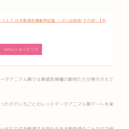
マルズ 日本絶滅危機動物図鑑 ／JICC出版局(その他) 【中
Yahooショッピング
データアニマル展では絶滅危惧種の動物たちが展示されて
だったのでいちごとのレッドデータアニマル展デートを楽
思いがちですが絶滅する恐れがある動物達のことなので保