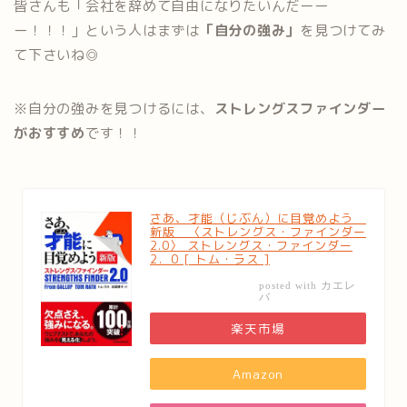
皆さんも「会社を辞めて自由になりたいんだーー
ー！！！」という人はまずは
「自分の強み」
を見つけてみ
て下さいね◎
※自分の強みを見つけるには、
ストレングスファインダー
がおすすめ
です！！
さあ、才能（じぶん）に目覚めよう
新版 〈ストレングス・ファインダー
2.0〉 ストレングス・ファインダー
2．0 [ トム・ラス ]
カエレ
posted with
バ
楽天市場
Amazon