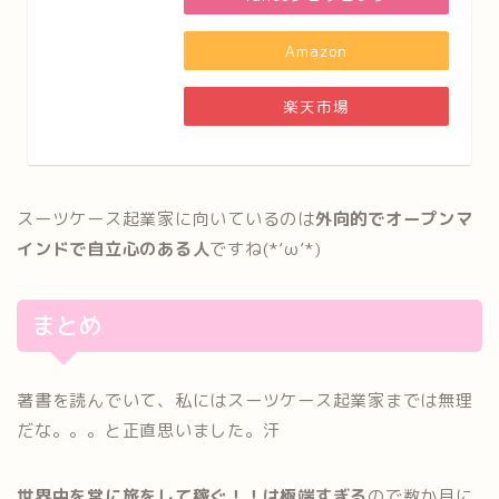
Amazon
楽天市場
スーツケース起業家に向いているのは
外向的でオープンマ
インドで自立心のある人
ですね(*’ω’*)
まとめ
著書を読んでいて、私にはスーツケース起業家までは無理
だな。。。と正直思いました。汗
世界中を常に旅をして稼ぐ！！は極端すぎる
ので数か月に