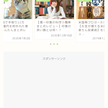
第一印象の科学☆簡単
米国株ブロガーたぱぞう
【33歳で手取り22万
とめレビュー】印象の
【お金が増える米国株超
円】1億円を貯めれ
い顔とは何！？
楽ちん投資術】をレビ
由・かんたんまとめ
ュ...
ビ...
2020年12月16日
2019年12月22日
2020年7
スポンサーリンク