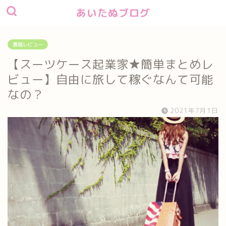
あいたぬブログ
書籍レビュー
【スーツケース起業家★簡単まとめレ
ビュー】自由に旅して稼ぐなんて可能
なの？
2021年7月1日