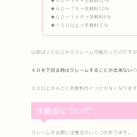
★４０〜５９→手数料20％
★６０〜７９→手数料10％
★８０〜１４９→手数料6％
★１５０以上→手数料３％
以前は２０以上からクレーム可能だったのです
４０を下回る時はクレームすることが出来ない
８０以上からだと手数料がぐっと少なくなりま
注意点について
クレームする際に注意点がいくつかあります。