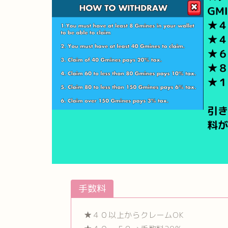
手数料
★４０以上からクレームOK