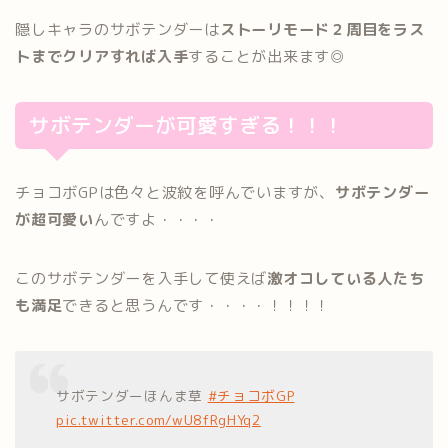
隠しキャラのサボテンダーは
ストーリモード２周目をラス
トまでクリアすれば入手
することが出来ます◎
サボテンダーが可愛すぎる！！！
チョコボGPは色々と波紋を呼んでいますが、
サボテンダー
が超可愛い
んですよ・・・・
このサボテンダーを入手して使えば
激オコしている人たち
も満足
できると思うんです・・・・！！！！
サボテンダーほんま草
#チョコボGP
pic.twitter.com/wU8fRgHYq2