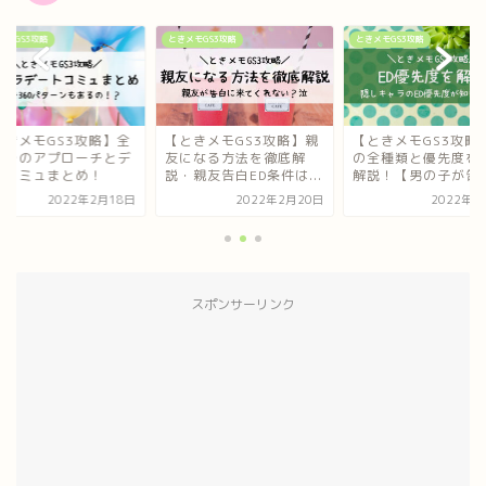
メモGS3攻略
ときメモGS3攻略
ときメモGS3攻略
ときメモGS3攻略】親
【ときメモGS3攻略】ED
【ときメモGS3攻略
になる方法を徹底解
の全種類と優先度を徹底
キャラのアプローチ
親友告白ED条件は...
解説！【男の子が告...
ートコミュまとめ！
2022年2月20日
2022年3月6日
2022年2月
スポンサーリンク