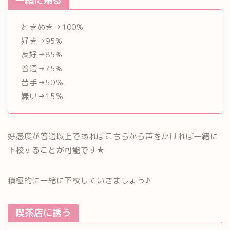
一緒に帰る
ときめき→100%
好き→95%
友好→85%
普通→75%
苦手→50％
嫌い→15％
好感度が普通以上であればこちらから声をかければ一緒に
下校することが可能です★
積極的に一緒に下校していきましょう♪
喫茶店に誘う