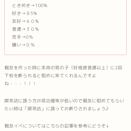
ときめき→100%
好き→８5%
友好→６０%
普通→３０%
苦手→0％
嫌い→０％
親友を作った時に本命の男の子（好感度普通以上）に2回
下校を断られると慰めに来てくれるんですよ
ね・・・！！！
喫茶店に誘う方が成功確率が低いので親友に慰めてもらい
たい時は「喫茶店」に誘ってお断りされましょう♪
親友イベについてはこちらの記事を参考にどうぞ↓