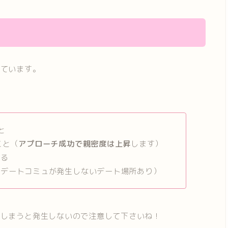
めています。
と
こと（
アプローチ成功で親密度は上昇
します）
する
（デートコミュが発生しないデート場所あり）
でしまうと発生しないので注意して下さいね！