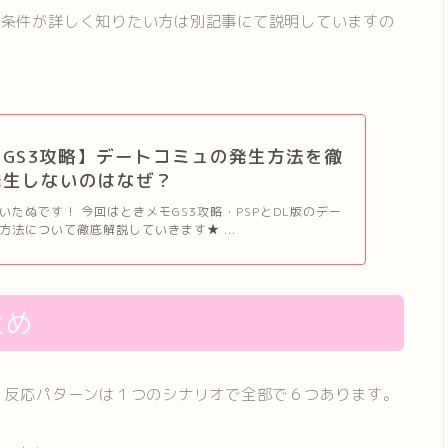
生条件が詳しく知りたい方は別記事にて説明していますの
GS3攻略】デートコミュの発生方法を徹
発生しないのはなぜ？
いたぬです！ 今回はときメモGS3攻略・PSPとDL版のデー
方法について徹底解説していきます★ ...
とめ
、反応パターンは１つのシナリオで全部で６つあります。