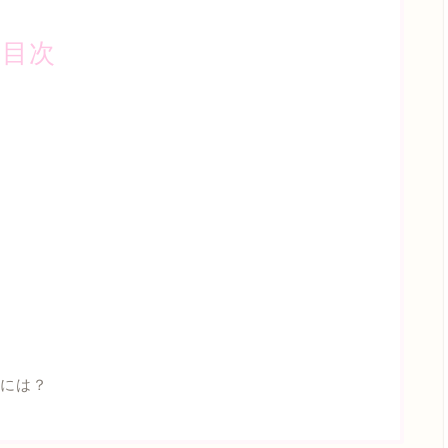
目次
には？