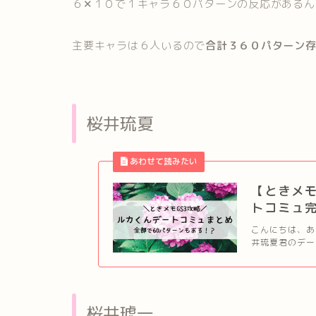
６✕１０で１キャラ６０パターンの反応があるん
主要キャラは６人いるので
合計３６０パターン
桜井琉夏
【ときメモ
トコミュ
こんにちは、あ
井琉夏君のデー
桜井琥一