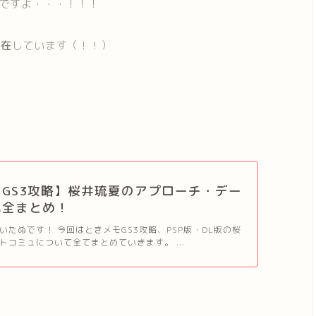
ですよ・・・！！！
存在
しています（！！）
GS3攻略】桜井琉夏のアプローチ・デー
完全まとめ！
いたぬです！ 今回はときメモGS3攻略、PSP版・DL版の桜
トコミュについて全てまとめていきます。 ...