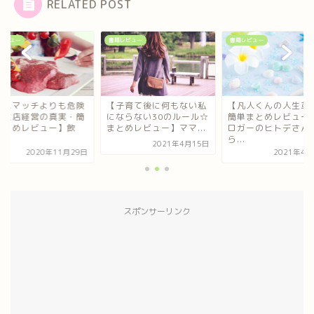
RELATED POST
レビュー
書籍レビュー
書籍レビュー
子育て後に何もない私
【凡人くんの人生革命☆
【デスマッチよりも
ならない30のルール☆
簡単まとめレビュー】ブ
な飲食店経営の真実
とめレビュー】ママ...
ロガーのヒトデさんか
単まとめレビュー】
ら...
食...
2021年4月15日
2021年4月19日
2020年11月
スポンサーリンク