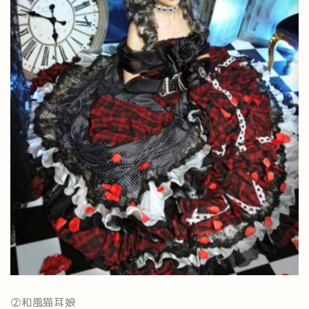
②和風猫耳娘