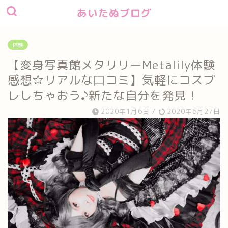
あいたぬブログ
体験
【変身写真館メタリリーMetalily体験
感想☆リアルな口コミ】気軽にコスプ
レしちゃおう♪新たな自分を発見！
2020年1月6日
/
2020年6月27日