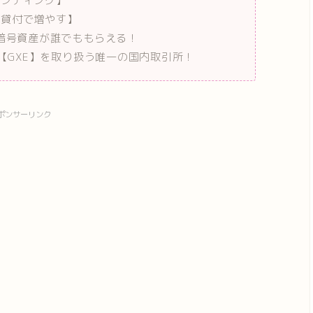
レンディング】
＆貸付で増やす】
の暗号資産が誰でももらえる！
ン【GXE】を取り扱う唯一の国内取引所！
ポンサーリンク