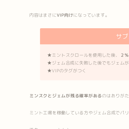
内容はまさに
VIP向け
になっています。
サブ
★ミントスクロールを使用した後、
２
★ジェム合成に失敗した後でもジェム
★VIPのタグがつく
ミンスクとジェムが残る確率がある
のはありがたい
ミント工場を稼働している方やジェム合成でパ