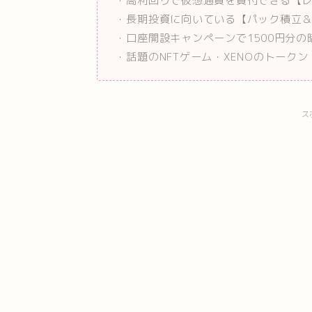
・高利回りで仮想通貨を貸付できる【
・長期投資に向いている【パック積立
・口座開設キャンペーンで1500円分
・話題のNFTゲーム・XENOのトーク
ス