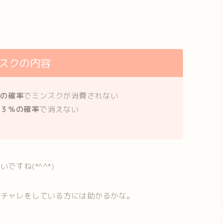
スクの内容
％の確率
でミンスクが消費されない
が
３％の確率
で消えない
ですね(*^^*)
リチャレをしている方には助かるかな。