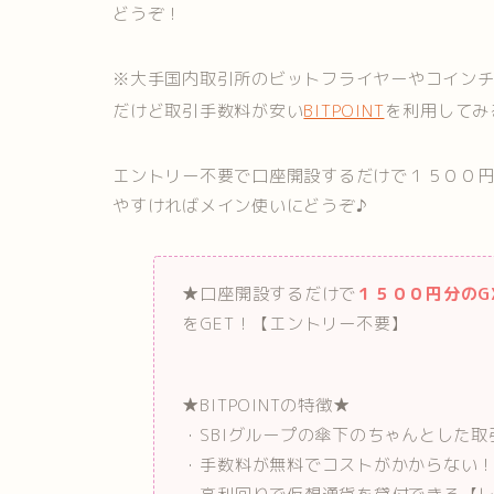
どうぞ！
※大手国内取引所のビットフライヤーやコイン
だけど取引手数料が安い
BITPOINT
を利用してみ
エントリー不要で口座開設するだけで１５００
やすければメイン使いにどうぞ♪
★口座開設するだけで
１５００円分のG
をGET！【エントリー不要】
★BITPOINTの特徴★
・SBIグループの傘下のちゃんとした取
・手数料が無料でコストがかからない