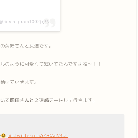
@rinsta_gram1002)がシェアした投稿
４の黄皓さんと友達です。
ドルのように可愛くて輝いてたんですよね〜！！
に動いていきます。
置いて岡田さんと２連続デート
しに行きます。
や
pic.twitter.com/rYeOAdV3UC