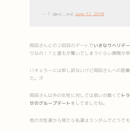
— ？ (@se__wa)
June 12, 2018
岡田さんとの２回目のデートで
いきなりヘリデ
りなの！？と誰もが驚いてしまうぐらい展開が
バチェラーには申し訳ないけど岡田さんへの距
た。汗
岡田さん以外の女性に対しては扱いが酷くて
ト
せのグループデート
をしてましたね。
他の女性達から見たら私達はランダムでどうで