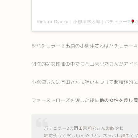
Rintaro Oyaizu｜小柳津林太郎｜バチェラー2
(
※バチェラー２出演の小柳津さんはバチェラー
個性的な女性陣の中でも岡田茉里乃さんがアイ
小柳津さんは岡田さんに狙いをつけて超積極的
ファーストローズを渡した後に
他の女性を差し
バチェラー2の岡田茉莉乃さん素敵やわ
絶対残って欲しいんやけど。ネタバレ辞めて