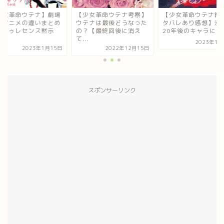
少女革命ウテナ考察】
【少女革命ウテナ続編ネ
【少女革命ウテナ】
テナは最後どうなった
タバレあり感想】漫画で
版とアニメの違いま
？【最終回後に消え
20年後のキャラに会え...
【アドゥレセンス黙
.
録...
2023年1月22日
2022年12月15日
2023年1月
スポンサーリンク