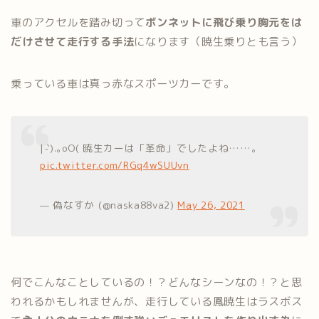
車のアクセルを踏み切って
ボンネットに飛び乗り胸元をは
だけさせて走行する手法
になります（暁生乗りとも言う）
乗っている車は真っ赤なスポーツカーです。
|-`).｡oO( 暁生カーは「革命」でしたよね……。
pic.twitter.com/RGq4wSUUvn
— 偽なすか (@naska88va2)
May 26, 2021
何でこんなことしているの！？どんなシーンなの！？と思
われるかもしれませんが、走行している鳳暁生はラスボス