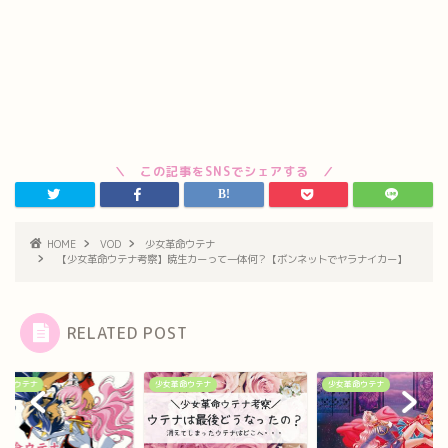
HOME
VOD
少女革命ウテナ
【少女革命ウテナ考察】暁生カーって一体何？【ボンネットでヤラナイカー】
RELATED POST
革命ウテナ
少女革命ウテナ
少女革命ウテナ