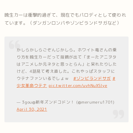
暁生カーは衝撃的過ぎて、現在でもパロディとして使われ
ています。（ダンガンロンパやゾンビランドサガなど）
かしらかしらごぞんじかしら。ホワイト竜さんの乗
り方を暁生カーだって指摘が出て「まーたアニヲタ
はアニメしか元ネタと思っとらん」と呆れたりした
けど、4話見て考え直した。これやっぱスタッフに
ウテナファンいるでしょｗ
#ゾンビランドサガ
#
少女革命ウテナ
pic.twitter.com/uvhNuXSlye
— 3gou@新年ズンドコドン！ (@merumeru1701)
April 30, 2021