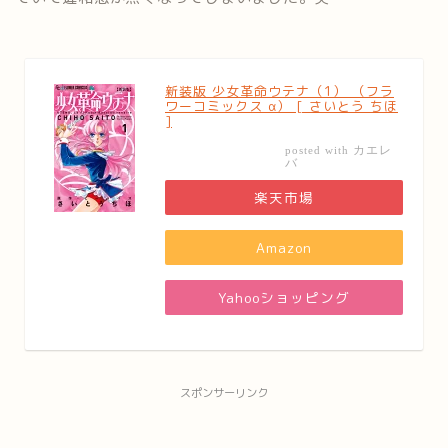
新装版 少女革命ウテナ（1） （フラ
ワーコミックス α） [ さいとう ちほ
]
カエレ
posted with
バ
楽天市場
Amazon
Yahooショッピング
スポンサーリンク