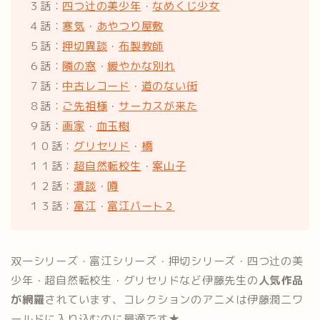
３話：
四つ辻の美少年
・
なめくじ少女
４話：
寒気
・
あやつり屋敷
５話：
押切異談
・
布製教師
６話：
隣の窓
・
緩やかな別れ
７話：
中古レコード
・
道のない街
８話：
ご先祖様
・
サーカスが来た
９話：
画家
・
血玉樹
１０話：
グリセリド
・
橋
１１話：
超自然転校生
・
案山子
１２話：
潰談
・
噂
１３話：
富江
・
富江パート２
双一シリーズ・富江シリーズ・押切シリーズ・四つ辻の美
少年・超自然転校生・グリセリドなど伊藤先生の
人気作品
が網羅
されています、コレクションのアニメは伊藤潤二ワ
ールドに入り込むのに最適です★