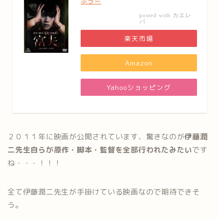
ホラー
カエレ
posted with
バ
楽天市場
Amazon
Yahooショッピング
２０１１年に映画が公開されています、驚きなのが
伊藤潤
二先生自らが原作・脚本・監督を全部行われたみたい
です
ね・・・！！！
全て伊藤潤二先生が手掛けている映画なので期待できそ
う。