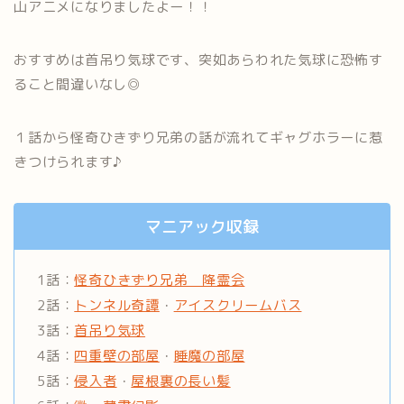
山アニメになりましたよー！！
おすすめは首吊り気球です、突如あらわれた気球に恐怖す
ること間違いなし◎
１話から怪奇ひきずり兄弟の話が流れてギャグホラーに惹
きつけられます♪
マニアック収録
1話：
怪奇ひきずり兄弟 降霊会
2話：
トンネル奇譚
・
アイスクリームバス
3話：
首吊り気球
4話：
四重壁の部屋
・
睡魔の部屋
5話：
侵入者
・
屋根裏の長い髪