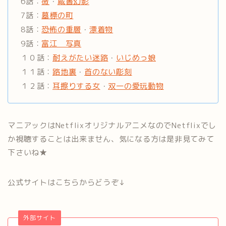
6話：
黴
・
蔵書幻影
7話：
墓標の町
8話：
恐怖の重層
・
漂着物
9話：
富江 写真
１０話：
耐えがたい迷路
・
いじめっ娘
１１話：
路地裏
・
首のない彫刻
１２話：
耳擦りする女
・
双一の愛玩動物
マニアックはNetflixオリジナルアニメなのでNetflixでし
か視聴することは出来ません、気になる方は是非見てみて
下さいね★
公式サイトはこちらからどうぞ↓
外部サイト