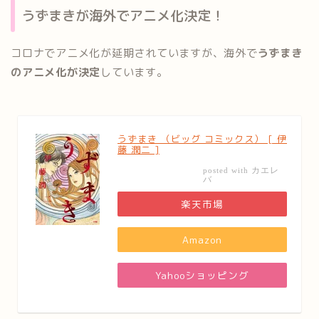
うずまきが海外でアニメ化決定！
コロナでアニメ化が延期されていますが、海外で
うずまき
のアニメ化が決定
しています。
うずまき （ビッグ コミックス） [ 伊
藤 潤二 ]
カエレ
posted with
バ
楽天市場
Amazon
Yahooショッピング