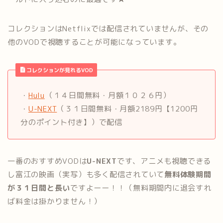
コレクションはNetflixでは配信されていませんが、その
他のVODで視聴することが可能になっています。
コレクションが見れるVOD
・
Hulu
（１４日間無料・月額１０２６円）
・
U-NEXT
（３１日間無料・月額2189円【1200円
分のポイント付き】）で配信
一番のおすすめVODは
U-NEXT
です、アニメも視聴できる
し富江の映画（実写）も多く配信されていて
無料体験期間
が３１日間と長い
ですよーー！！（無料期間内に退会すれ
ば料金は掛かりません！）