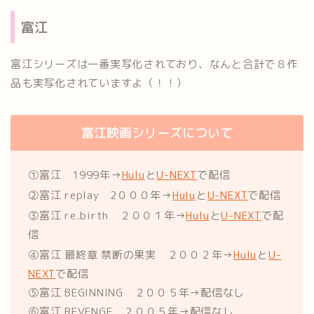
富江
富江シリーズは一番実写化されており、なんと合計で８作
品も実写化されていますよ（！！）
富江映画シリーズについて
①富江 1999年→
Hulu
と
U-NEXT
で配信
②富江 replay 2０００年→
Hulu
と
U-NEXT
で配信
③富江 re₋birth ２００１年→
Hulu
と
U-NEXT
で配
信
④富江 最終章 禁断の果実 ２００２年→
Hulu
と
U-
NEXT
で配信
⑤富江 BEGINNING ２００５年→配信なし
⑥富江 REVENGE ２００５年→配信なし