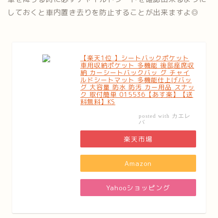
しておくと車内置き去りを防止することが出来ますよ◎
【楽天1位 】シートバックポケット
車用収納ポケット 多機能 後部座席収
納 カーシートバックバッ グ チャイ
ルドシートマット 多機能仕上げバッ
グ 大容量 防水 防汚 カー用品 スナッ
ク 取付簡単 015536【あす楽】【送
料無料】KS
カエレ
posted with
バ
楽天市場
Amazon
Yahooショッピング