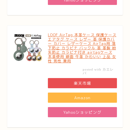
LOOF AirTag 本革ケース 保護ケース
エアタグ ケース レザー 革 保護カバ
ー カバー レザーケース AirTag用 落
下防止 カラビナ バックル 革 革製 紛
失防止 カラビナ付き airtagケース
本革使用 銀面 牛革 かわいい 上品 女
性 男性 兼用
カエレ
posted with
バ
楽天市場
Amazon
Yahooショッピング