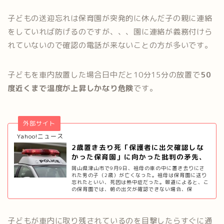
子どもの送迎忘れは保育園が突発的に休んだ子の親に連絡
をしていれば防げるのですが、、、園に連絡が義務付けら
れていないので確認の電話が来ないことの方が多いです。
子どもを車内放置した場合日中だと10分15分の放置で
50
度近くまで温度が上昇しかなり危険
です。
外部サイト
Yahoo!ニュース
2歳置き去り死「保護者に出欠確認しな
かった保育園」に向かった批判の矛先、
「救え…
岡山県津山市で9月9日、祖母の車の中に置き去りにさ
れた男の子（2歳）が亡くなった。祖母は保育園に送り
忘れたといい、死因は熱中症だった。報道によると、こ
の保育園では、朝の出欠が確認できない場合、保
子どもが車内に取り残されているのを目撃したらすぐに通