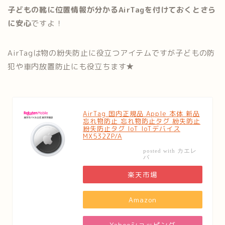
子どもの靴に位置情報が分かるAirTagを付けておくとさら
に安心
ですよ！
AirTagは物の紛失防止に役立つアイテムですが子どもの防
犯や車内放置防止にも役立ちます★
AirTag 国内正規品 Apple 本体 新品
忘れ物防止 忘れ物防止タグ 紛失防止
紛失防止タグ IoT IoTデバイス
MX532ZP/A
カエレ
posted with
バ
楽天市場
Amazon
Yahooショッピング