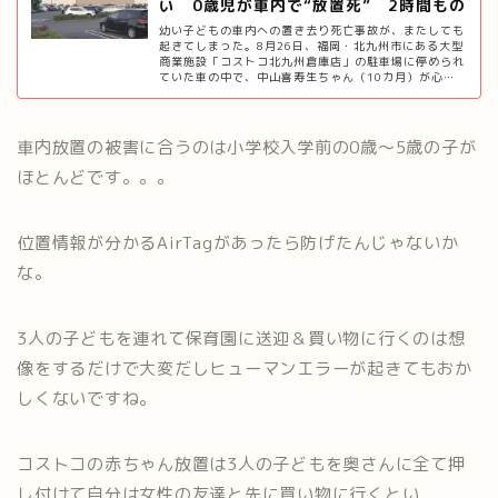
い 0歳児が車内で“放置死” 2時間もの
置き去り…
幼い子どもの車内への置き去り死亡事故が、またしても
起きてしまった。8月26日、福岡・北九州市にある大型
商業施設「コストコ北九州倉庫店」の駐車場に停められ
ていた車の中で、中山喜寿生ちゃん（10カ月）が心…
車内放置の被害に合うのは小学校入学前の0歳〜5歳の子が
ほとんどです。。。
位置情報が分かるAirTagがあったら防げたんじゃないか
な。
3人の子どもを連れて保育園に送迎＆買い物に行くのは想
像をするだけで大変だしヒューマンエラーが起きてもおか
しくないですね。
コストコの赤ちゃん放置は3人の子どもを奥さんに全て押
し付けて自分は女性の友達と先に買い物に行くとい