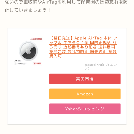
ないので車収納やAirTagを利用して保育園の送迎忘れを防
止していきましょう！
【翌日発送】Apple AirTag 本体 ア
ップル エアタグ 1個 国内正規品 バ
ラ売り 追跡番号あり配送 送料無料
簡易包装 忘れ物防止 紛失防止 複数
購入可
カエレ
posted with
バ
楽天市場
Amazon
Yahooショッピング