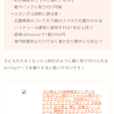
・防水機能あり【水に濡れてもOK】
・靴やバッグに取り付け可能
→小さい子は誤飲に要注意！
・位置情報がついており親のスマホで位置が分かる
・バッテリーは通常に使用すれば1年以上持つ
・価格はAmazonで1個3936円
・車内放置防止だけでなく連れ去り事件にも役立つ
子どもが大きくなったら時計のように腕に取り付けられる
AirTagケースを購入すると使いやすいです！
【20時より4時間限定クーポンで
10%OFF】2個セットAirTag用のケー
ス エアタグカバー 子供用カバー バ
ンドタイプ エアタグ用ケース 子供用
キッズ 迷子防止 腕に 保護カバー シ
リコン 腕時計タイプ マーブルカラー