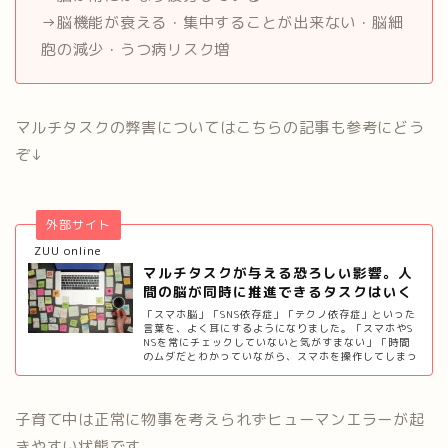
→脳機能が衰える・集中することが出来ない・脳細
胞の減少・うつ病リスク増
マルチタスクの弊害についてはこちらの記事も参考にどう
ぞ↓
外部サイト
ZUU online
マルチタスクが与える恐ろしい影響。人
間の脳が同時に推進できるタスクはいく
つま…
「スマホ脳」「SNS依存症」「テクノ依存症」といった
言葉を、よく耳にするようになりました。「スマホやS
NSを常にチェックしていないと気がすまない」「時間
のムダだとわかっていながら、スマホを操作してしまっ
ている」といった状態を指しています。
子育て中は正常に物事を考えられずヒューマンエラーが起
きやすい状態です。