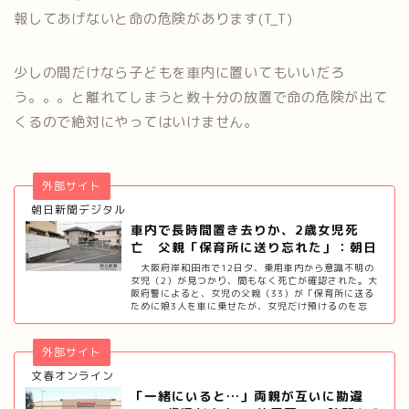
報してあげないと命の危険があります(T_T)
少しの間だけなら子どもを車内に置いてもいいだろ
う。。。と離れてしまうと数十分の放置で命の危険が出て
くるので絶対にやってはいけません。
外部サイト
朝日新聞デジタル
車内で長時間置き去りか、2歳女児死
亡 父親「保育所に送り忘れた」：朝日
新聞デジ…
大阪府岸和田市で12日夕、乗用車内から意識不明の
女児（2）が見つかり、間もなく死亡が確認された。大
阪府警によると、女児の父親（33）が「保育所に送る
ために娘3人を車に乗せたが、女児だけ預けるのを忘
れ…
外部サイト
文春オンライン
「一緒にいると…」両親が互いに勘違