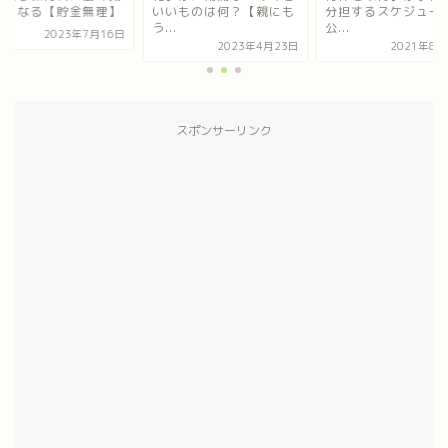
無くなる【貯金無理】
いいものは何？【親にも
分担するスケジュー
う...
公...
2023年7月16日
2023年4月23日
2021年8月
スポンサーリンク