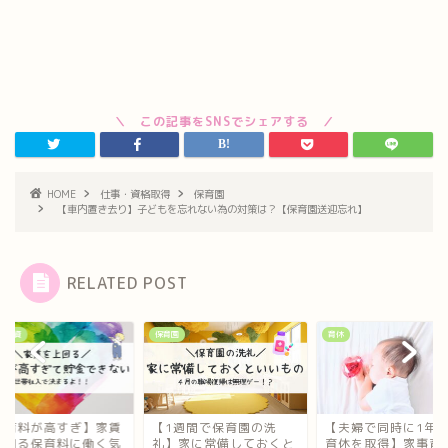
HOME
仕事・資格取得
保育園
【車内置き去り】子どもを忘れない為の対策は？【保育園送迎忘れ】
RELATED POST
と投資
保育園
育休
保育料が高すぎ】家賃
【1週間で保育園の洗
【夫婦で同時に1年
上回る保育料に働く気
礼】家に常備しておくと
育休を取得】家事育