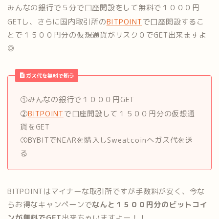
みんなの銀行で５分で口座開設をして無料で１０００円
GETし、さらに国内取引所の
BITPOINT
で口座開設するこ
とで１５００円分の仮想通貨がリスク０でGET出来ますよ
◎
ガス代を無料で賄う
①みんなの銀行で１０００円GET
②
BITPOINT
で口座開設して１５００円分の仮想通
貨をGET
③BYBITでNEARを購入しSweatcoinへガス代を送
る
BITPOINTはマイナーな取引所ですが手数料が安く、今な
らお得なキャンペーンで
なんと１５００円分のビットコイ
ンが無料でGET
出来ちゃいますよー！！