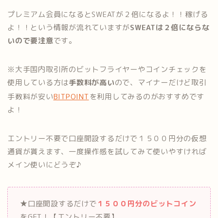
プレミアム会員になるとSWEATが２倍になるよ！！稼げる
よ！！という情報が流れていますが
SWEATは２倍にならな
いので要注意
です。
※大手国内取引所のビットフライヤーやコインチェックを
使用している方は
手数料が高い
ので、マイナーだけど取引
手数料が安い
BITPOINT
を利用してみるのがおすすめです
よ！
エントリー不要で口座開設するだけで１５００円分の仮想
通貨が貰えます、一度操作感を試してみて使いやすければ
メイン使いにどうぞ♪
★口座開設するだけで
１５００円分のビットコイン
をGET！【エントリー不要】