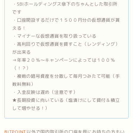
・SBIホールディングス傘下のちゃんとした取引所
です
・口座開設するだけで１５００円分の仮想通貨が貰
える！
・マイナーな仮想通貨を取り扱っている
・高利回りで仮想通貨を貸すこと（レンディング）
が出来る
→年率２０％〜キャンペーンによっては１００％
（！？）
・複数の暗号資産を分散して毎月つみたて可能（手
数料無料）
・入金反映は遅め（注意です）
★長期投資に向いている（塩漬けにして貸付＆積立
して増やせる！）
BITPOINT
以外で国内取引所の口座を既にお持ちの方もい