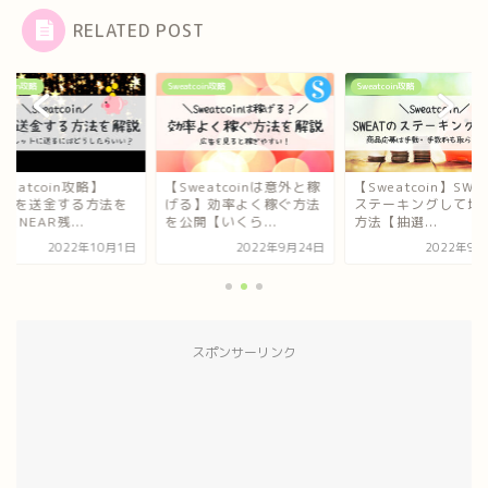
RELATED POST
Sweatcoin攻略
Sweatcoin攻略
Sweatcoin攻略
【Sweatcoinは意外と稼
【Sweatcoin】SWEATを
【Sweatcoi
げる】効率よく稼ぐ方法
ステーキングして増やす
NEARを送金
を公開【いくら...
方法【抽選...
解説【NEAR残.
2022年9月24日
2022年9月30日
202
スポンサーリンク