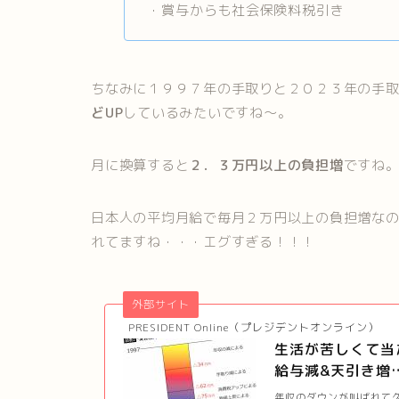
・賞与からも社会保険料税引き
ちなみに１９９７年の手取りと２０２３年の手
どUP
しているみたいですね〜。
月に換算すると
２．３万円以上の負担増
ですね
日本人の平均月給で毎月２万円以上の負担増な
れてますね・・・エグすぎる！！！
外部サイト
PRESIDENT Online（プレジデントオンライン）
生活が苦しくて当
給与減&天引き増
年収のダウンが叫ばれて