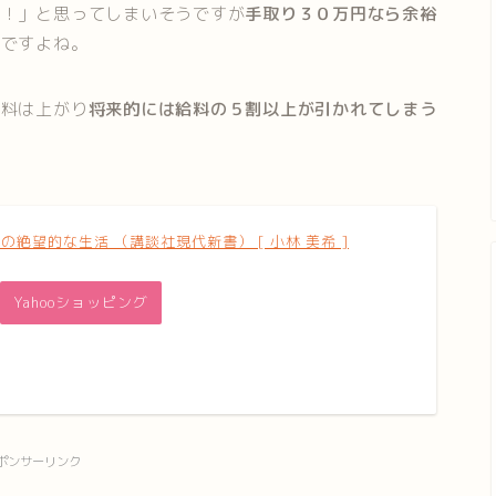
！！」と思ってしまいそうですが
手取り３０万円なら余裕
い
ですよね。
険料は上がり
将来的には給料の５割以上が引かれてしまう
の絶望的な生活 （講談社現代新書） [ 小林 美希 ]
Yahooショッピング
ポンサーリンク