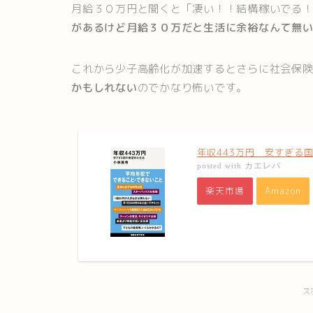
月給３０万円と聞くと「凄い！！結構稼いでる
があるけど月給３０万だと生活に余裕なんて無
これから少子高齢化が加速するとさらに社会保
かもしれない
のでかなり怖いです。
年収443万円 安すぎる国
カエレバ
posted with
楽天市場
Amazon
ス