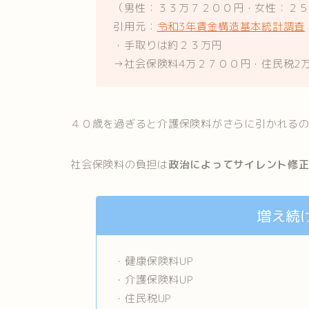
（男性：３３万７２００円・女性：２
引用元：
令和3年賃金構造基本統計調査
・手取りは約２３万円
→社会保険料4万２７００円・住民税2
４０歳を過ぎると介護保険料がさらに引かれる
社会保険料の負担は
政治によってサイレント修
増え続
・健康保険料UP
・介護保険料UP
・住民税UP