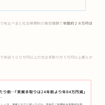
取りを比べると社会保険料の負担増額で
年間約２８万円ほ
。
ので年収５００万円以上の方は手取りが３万円以上減らさ
たり前…｢実質手取りは24年前より年84万円減｣
…
久しいが、実際どれだけ減ったのか。国税庁「民間給与実態統計調