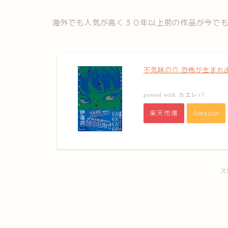
海外でも人気が高く３０年以上前の作品が今で
不気味の穴 恐怖が生まれ
カエレバ
posted with
楽天市場
Amazon
ス