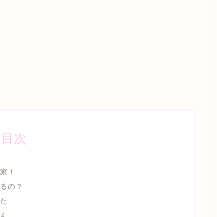
目次
家！
るの？
た
ん